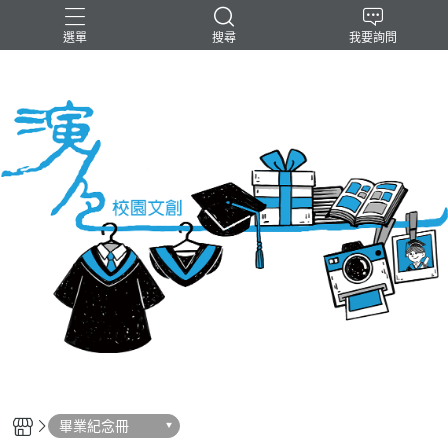
選單
搜尋
我要詢問
博士服
學士服
碩士服
畢業紀念冊